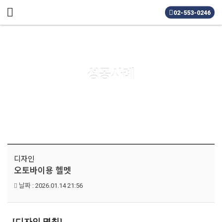
메뉴 건너뛰기
02-553-0246
성공사례
디자인
오토바이용 헬멧
날짜 :
2026.01.14 21:56
[
디자인 명칭]