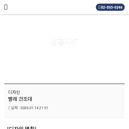
메뉴 건너뛰기
02-553-0246
성공사례
디자인
빨래 건조대
날짜 :
2026.01.14 21:51
[
디자인 명칭]