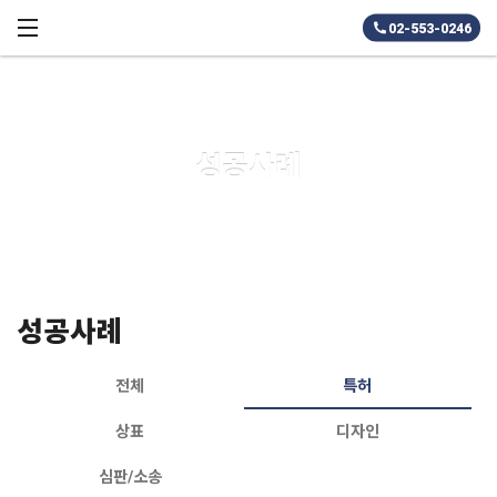
메뉴 건너뛰기
02-553-0246
성공사례
성공사례
전체
특허
상표
디자인
심판/소송